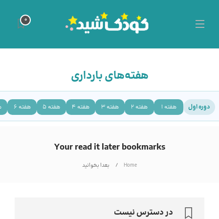
0
هفته‌های بارداری
دوره اول
هفته 1
هفته 2
هفته 3
هفته 4
هفته 5
هفته 6
ه
Your read it later bookmarks
Home
بعدا بخوانید
در دسترس نیست