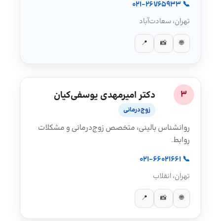
📞 021-26765933
تهران، سعادت‌آباد
📍
📸
🌐
3
دکتر امیرمهدی یوسفی‌کیان
زوج‌درمانی
روانشناس بالینی، متخصص زوج‌درمانی و مشکلات
روابط.
📞 021-66021661
تهران، انقلاب
📍
📸
🌐