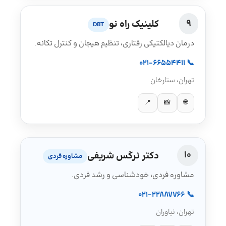
9
کلینیک راه نو
DBT
درمان دیالکتیکی رفتاری، تنظیم هیجان و کنترل تکانه.
📞 021-66554411
تهران، ستارخان
📍
📸
🌐
10
دکتر نرگس شریفی
مشاوره فردی
مشاوره فردی، خودشناسی و رشد فردی.
📞 021-22887766
تهران، نیاوران