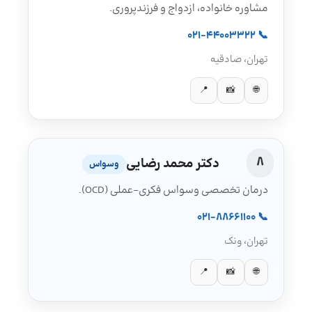
مشاوره خانواده، ازدواج و فرزندپروری.
📞 021-44003322
تهران، صادقیه
📍
📸
🌐
8
دکتر محمد رضایی
وسواس
درمان تخصصی وسواس فکری–عملی (OCD).
📞 021-88661100
تهران، ونک
📍
📸
🌐