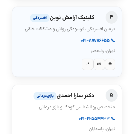
4
کلینیک آرامش نوین
افسردگی
درمان افسردگی، فرسودگی روانی و مشکلات خلقی.
📞 021-88776655
تهران، ولیعصر
📍
📸
🌐
5
دکتر سارا احمدی
بازی‌درمانی
متخصص روانشناسی کودک و بازی‌درمانی.
📞 021-22554433
تهران، پاسداران