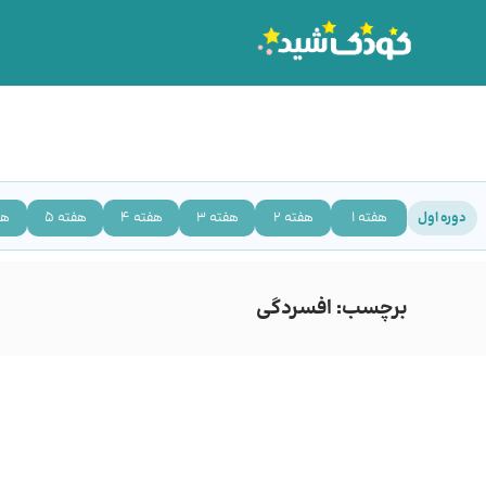
هفته 1
هفته 2
هفته 3
هفته 4
هفته 5
هف
دوره اول
برچسب:
افسردگی