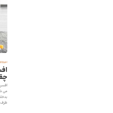
اختلال
افس
چقد
بدخلق
ظرف چ