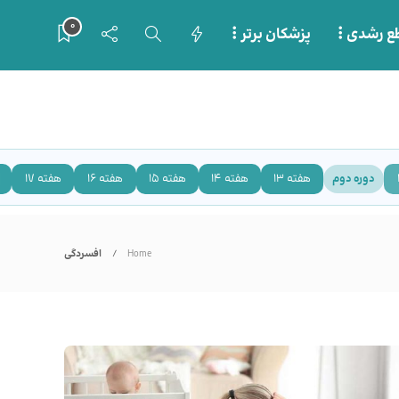
0
ع رشدی
پزشکان برتر
هفته 13
هفته 14
هفته 15
هفته 16
هفته 17
دوره دوم
Home
افسردگی