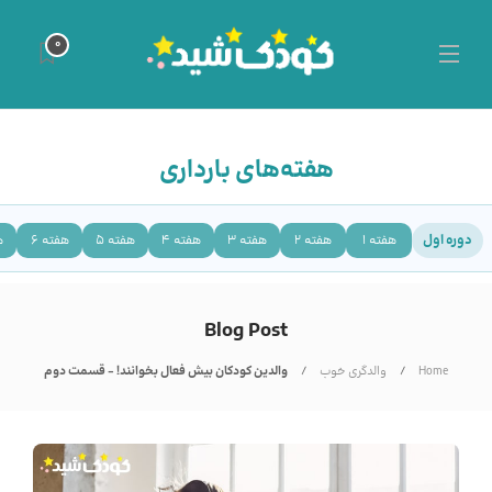
0
هفته‌های بارداری
دوره اول
هفته 1
هفته 2
هفته 3
هفته 4
هفته 5
هفته 6
ه
Blog Post
Home
والدگری خوب
والدین کودکان بیش فعال بخوانند! – قسمت دوم