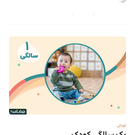
این...
کودک شید
,
6 سال قبل
13 min
کودکی